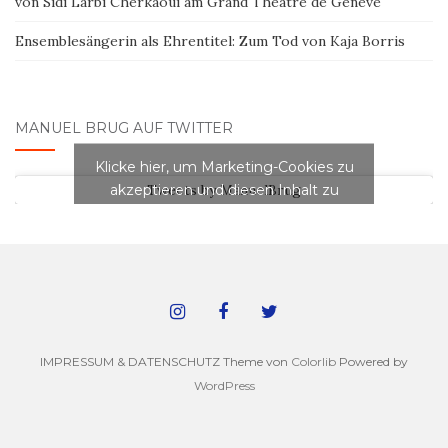
von Sidi Larbi Cherkaoui am Grand Théâtre de Genève
Ensemblesängerin als Ehrentitel: Zum Tod von Kaja Borris
MANUEL BRUG AUF TWITTER
Klicke hier, um Marketing-Cookies zu
akzeptieren und diesen Inhalt zu
Tweets by ManuelBrug
aktivieren
IMPRESSUM & DATENSCHUTZ Theme von
Colorlib
Powered by
WordPress