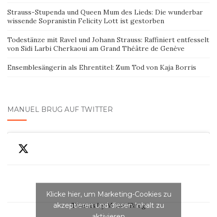
Strauss-Stupenda und Queen Mum des Lieds: Die wunderbar
wissende Sopranistin Felicity Lott ist gestorben
Todestänze mit Ravel und Johann Strauss: Raffiniert entfesselt
von Sidi Larbi Cherkaoui am Grand Théâtre de Genève
Ensemblesängerin als Ehrentitel: Zum Tod von Kaja Borris
MANUEL BRUG AUF TWITTER
Klicke hier, um Marketing-Cookies zu
akzeptieren und diesen Inhalt zu
Tweets by ManuelBrug
aktivieren