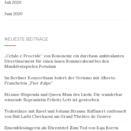
Juli 2020
Juni 2020
NEUESTE BEITRÄGE
„Cefalo e Procride“ von Bononcini: ein durchaus ambivalantes
Divertissement für einen lauen Sommerabend bei den
Musikfestspielen Potsdam
Im Berliner Konzerthaus lodert der Verismo mit Alberto
Franchettis „Fior d’alpe“
Strauss-Stupenda und Queen Mum des Lieds: Die wunderbar
wissende Sopranistin Felicity Lott ist gestorben
Todestänze mit Ravel und Johann Strauss: Raffiniert entfesselt
von Sidi Larbi Cherkaoui am Grand Théâtre de Genève
Ensemblesängerin als Ehrentitel: Zum Tod von Kaja Borris