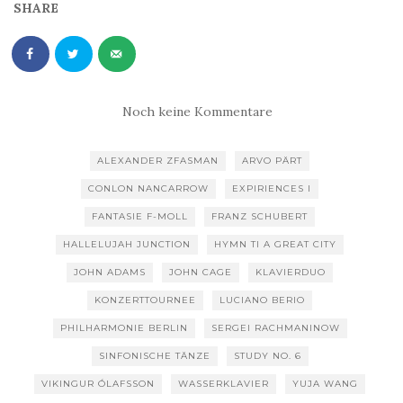
SHARE
Noch keine Kommentare
ALEXANDER ZFASMAN
ARVO PÄRT
CONLON NANCARROW
EXPIRIENCES I
FANTASIE F-MOLL
FRANZ SCHUBERT
HALLELUJAH JUNCTION
HYMN TI A GREAT CITY
JOHN ADAMS
JOHN CAGE
KLAVIERDUO
KONZERTTOURNEE
LUCIANO BERIO
PHILHARMONIE BERLIN
SERGEI RACHMANINOW
SINFONISCHE TÄNZE
STUDY NO. 6
VIKINGUR ÓLAFSSON
WASSERKLAVIER
YUJA WANG