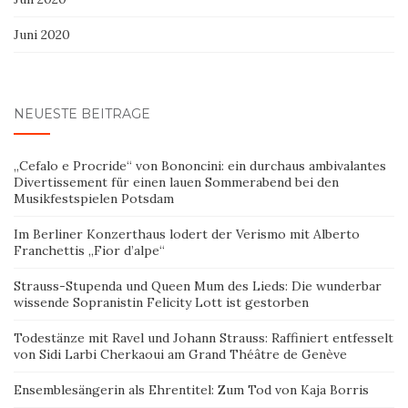
Juni 2020
NEUESTE BEITRÄGE
„Cefalo e Procride“ von Bononcini: ein durchaus ambivalantes
Divertissement für einen lauen Sommerabend bei den
Musikfestspielen Potsdam
Im Berliner Konzerthaus lodert der Verismo mit Alberto
Franchettis „Fior d’alpe“
Strauss-Stupenda und Queen Mum des Lieds: Die wunderbar
wissende Sopranistin Felicity Lott ist gestorben
Todestänze mit Ravel und Johann Strauss: Raffiniert entfesselt
von Sidi Larbi Cherkaoui am Grand Théâtre de Genève
Ensemblesängerin als Ehrentitel: Zum Tod von Kaja Borris