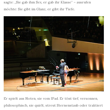
sagte: „Sie gab ihm Sex, er gab ihr Klasse“ – ausrufen
möchte: Sie gibt im Glanz, er gibt ihr Tiefe.
Er spielt aus Noten, sie vom IPad. Er tönt tief, versonnen,
philosophisch, sie quirlt, streut Sternenstaub oder traktiert