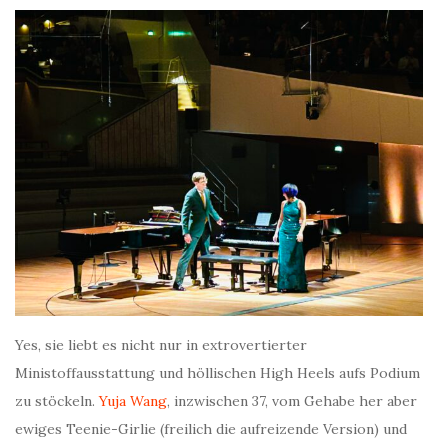
Yes, sie liebt es nicht nur in extrovertierter
Ministoffausstattung und höllischen High Heels aufs Podium
zu stöckeln.
Yuja Wang
, inzwischen 37, vom Gehabe her aber
ewiges Teenie-Girlie (freilich die aufreizende Version) und