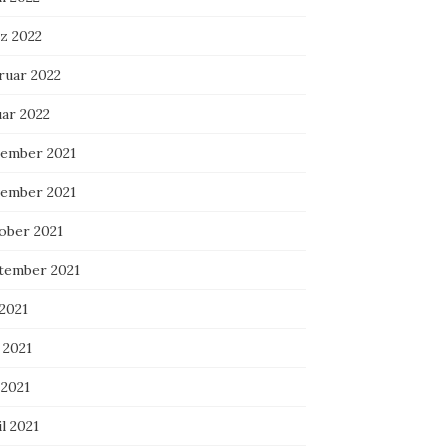
z 2022
ruar 2022
uar 2022
ember 2021
ember 2021
ober 2021
tember 2021
 2021
 2021
 2021
l 2021