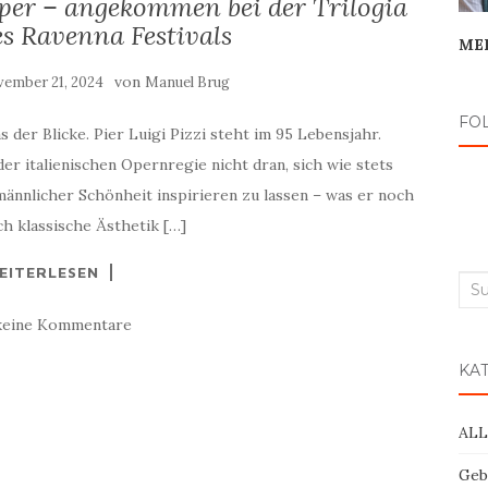
per – angekommen bei der Trilogia
s Ravenna Festivals
ME
von
ember 21, 2024
Manuel Brug
FO
 der Blicke. Pier Luigi Pizzi steht im 95 Lebensjahr.
der italienischen Opernregie nicht dran, sich wie stets
ännlicher Schönheit inspirieren zu lassen – was er noch
ch klassische Ästhetik […]
EITERLESEN
Suc
nac
keine Kommentare
KA
AL
Geb