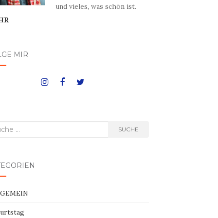
und vieles, was schön ist.
HR
LGE MIR
he
SUCHE
h:
TEGORIEN
LGEMEIN
urtstag