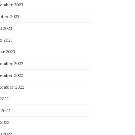
ember 2023
ober 2023
l 2023
z 2023
uar 2023
ember 2022
ember 2022
tember 2022
 2022
 2022
 2022
l 2022