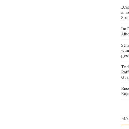
„Cef
amb
Som
Im 
Albe
Str
wund
ges
Tod
Raff
Gra
Ens
Kaja
MA