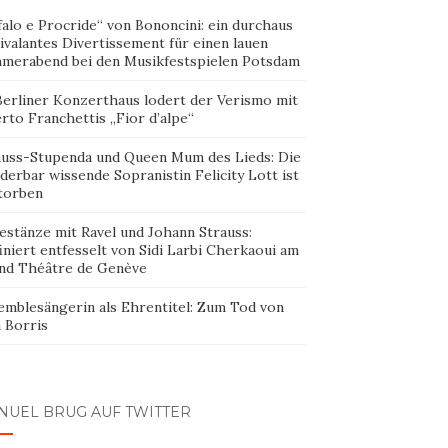
alo e Procride“ von Bononcini: ein durchaus
ivalantes Divertissement für einen lauen
merabend bei den Musikfestspielen Potsdam
Berliner Konzerthaus lodert der Verismo mit
rto Franchettis „Fior d’alpe“
auss-Stupenda und Queen Mum des Lieds: Die
erbar wissende Sopranistin Felicity Lott ist
torben
estänze mit Ravel und Johann Strauss:
iniert entfesselt von Sidi Larbi Cherkaoui am
nd Théâtre de Genève
emblesängerin als Ehrentitel: Zum Tod von
 Borris
NUEL BRUG AUF TWITTER