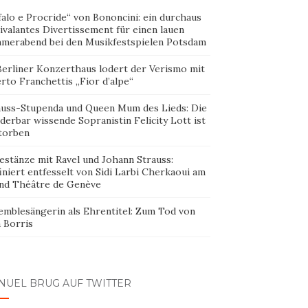
alo e Procride“ von Bononcini: ein durchaus
ivalantes Divertissement für einen lauen
merabend bei den Musikfestspielen Potsdam
Berliner Konzerthaus lodert der Verismo mit
rto Franchettis „Fior d’alpe“
auss-Stupenda und Queen Mum des Lieds: Die
erbar wissende Sopranistin Felicity Lott ist
torben
estänze mit Ravel und Johann Strauss:
iniert entfesselt von Sidi Larbi Cherkaoui am
nd Théâtre de Genève
emblesängerin als Ehrentitel: Zum Tod von
 Borris
NUEL BRUG AUF TWITTER