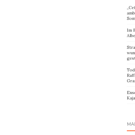
„Cef
amb
Som
Im 
Albe
Str
wund
ges
Tod
Raff
Gra
Ens
Kaja
MA