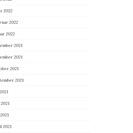
z 2022
ruar 2022
uar 2022
ember 2021
ember 2021
ober 2021
tember 2021
 2021
 2021
 2021
l 2021