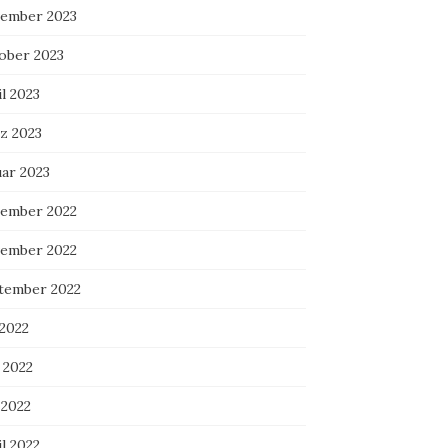
ember 2023
ober 2023
l 2023
z 2023
uar 2023
ember 2022
ember 2022
tember 2022
 2022
 2022
 2022
l 2022