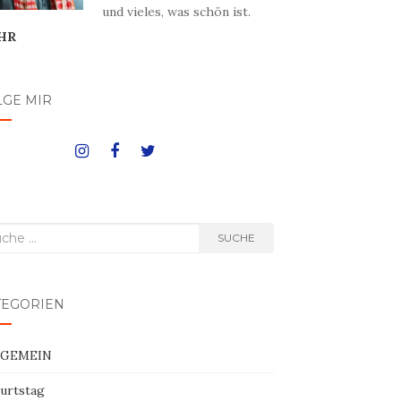
und vieles, was schön ist.
HR
LGE MIR
he
SUCHE
h:
TEGORIEN
LGEMEIN
urtstag