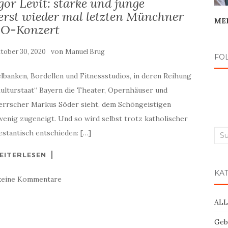
or Levit: starke und junge
erst wieder mal letzten Münchner
ME
O-Konzert
von
tober 30, 2020
Manuel Brug
FO
elbanken, Bordellen und Fitnessstudios, in deren Reihung
„Kulturstaat“ Bayern die Theater, Opernhäuser und
herrscher Markus Söder sieht, dem Schöngeistigen
wenig zugeneigt. Und so wird selbst trotz katholischer
estantisch entschieden: […]
Suc
nac
EITERLESEN
KA
keine Kommentare
AL
Geb