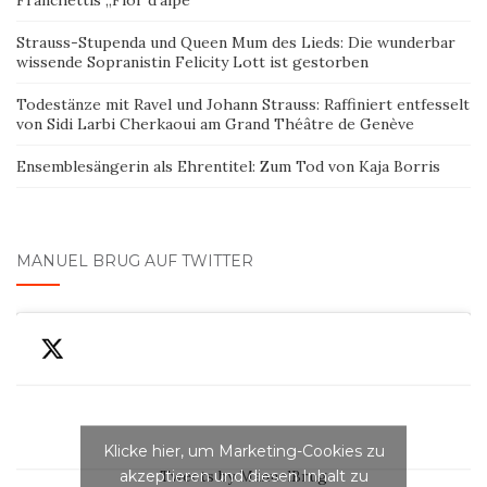
Strauss-Stupenda und Queen Mum des Lieds: Die wunderbar
wissende Sopranistin Felicity Lott ist gestorben
Todestänze mit Ravel und Johann Strauss: Raffiniert entfesselt
von Sidi Larbi Cherkaoui am Grand Théâtre de Genève
Ensemblesängerin als Ehrentitel: Zum Tod von Kaja Borris
MANUEL BRUG AUF TWITTER
Klicke hier, um Marketing-Cookies zu
akzeptieren und diesen Inhalt zu
Tweets by ManuelBrug