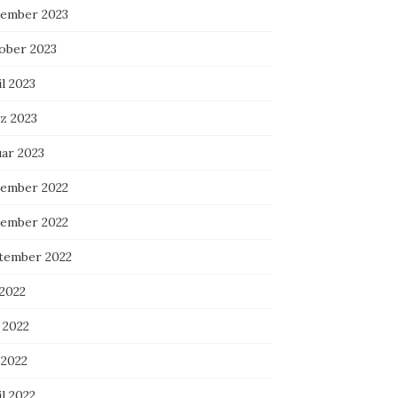
ember 2023
ober 2023
l 2023
z 2023
uar 2023
ember 2022
ember 2022
tember 2022
 2022
 2022
 2022
l 2022