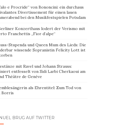
alo e Procride“ von Bononcini: ein durchaus
ivalantes Divertissement für einen lauen
merabend bei den Musikfestspielen Potsdam
Berliner Konzerthaus lodert der Verismo mit
rto Franchettis „Fior d’alpe“
auss-Stupenda und Queen Mum des Lieds: Die
erbar wissende Sopranistin Felicity Lott ist
torben
estänze mit Ravel und Johann Strauss:
iniert entfesselt von Sidi Larbi Cherkaoui am
nd Théâtre de Genève
emblesängerin als Ehrentitel: Zum Tod von
 Borris
NUEL BRUG AUF TWITTER