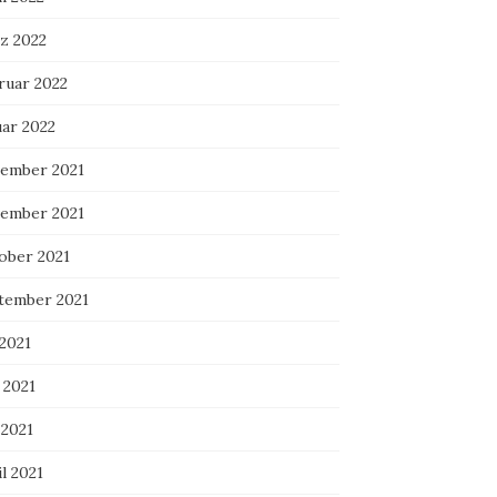
z 2022
ruar 2022
uar 2022
ember 2021
ember 2021
ober 2021
tember 2021
 2021
 2021
 2021
l 2021