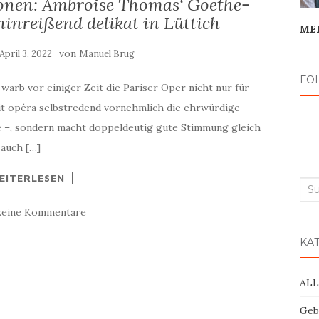
ronen: Ambroise Thomas‘ Goethe-
inreißend delikat in Lüttich
ME
von
April 3, 2022
Manuel Brug
FO
o warb vor einiger Zeit die Pariser Oper nicht nur für
mit opéra selbstredend vornehmlich die ehrwürdige
ue –, sondern macht doppeldeutig gute Stimmung gleich
 auch […]
EITERLESEN
Suc
nac
keine Kommentare
KA
AL
Geb