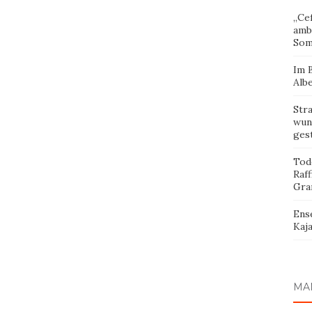
„Cef
amb
Som
Im 
Albe
Str
wund
ges
Tod
Raff
Gra
Ens
Kaja
MA