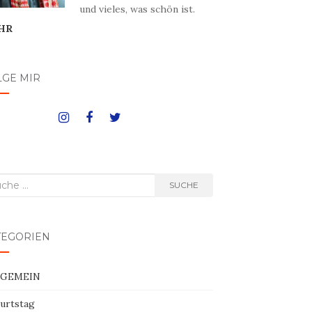
und vieles, was schön ist.
HR
LGE MIR
he
SUCHE
h:
TEGORIEN
LGEMEIN
urtstag