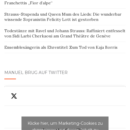
Franchettis „Fior d’alpe“
Strauss-Stupenda und Queen Mum des Lieds: Die wunderbar
wissende Sopranistin Felicity Lott ist gestorben
Todestänze mit Ravel und Johann Strauss: Raffiniert entfesselt
von Sidi Larbi Cherkaoui am Grand Théâtre de Genève
Ensemblesängerin als Ehrentitel: Zum Tod von Kaja Borris
MANUEL BRUG AUF TWITTER
Klicke hier, um Marketing-Cookies zu
akzeptieren und diesen Inhalt zu