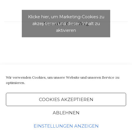
Klicke hier, um Marketing-Cookies zu
akzeptieren und diesen Inhalt zu
Tweets by ManuelBrug
aktivieren
Wir verwenden Cookies, um unsere Website und unseren Service zu
optimieren.
COOKIES AKZEPTIEREN
ABLEHNEN
IMPRESSUM & DATENSCHUTZ Theme von
Colorlib
Powered by
WordPress
EINSTELLUNGEN ANZEIGEN