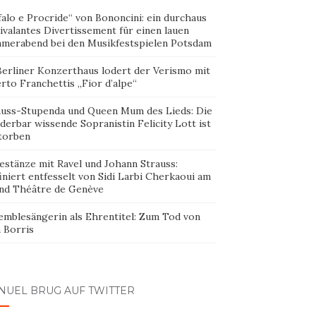
alo e Procride“ von Bononcini: ein durchaus
ivalantes Divertissement für einen lauen
merabend bei den Musikfestspielen Potsdam
Berliner Konzerthaus lodert der Verismo mit
rto Franchettis „Fior d’alpe“
auss-Stupenda und Queen Mum des Lieds: Die
erbar wissende Sopranistin Felicity Lott ist
torben
estänze mit Ravel und Johann Strauss:
iniert entfesselt von Sidi Larbi Cherkaoui am
nd Théâtre de Genève
emblesängerin als Ehrentitel: Zum Tod von
 Borris
NUEL BRUG AUF TWITTER