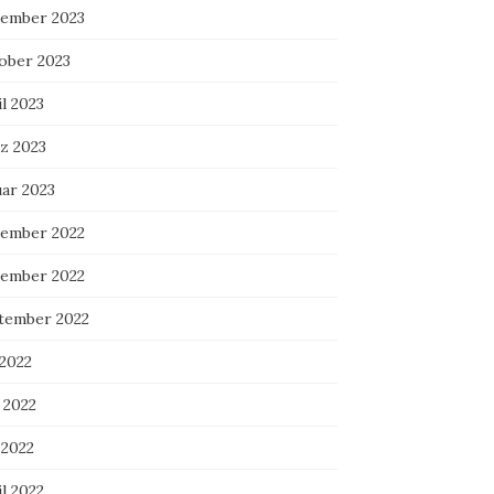
ember 2023
ober 2023
l 2023
z 2023
uar 2023
ember 2022
ember 2022
tember 2022
 2022
 2022
 2022
l 2022