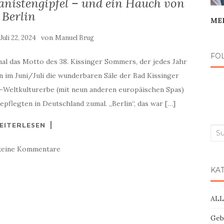
anistengipfel – und ein Hauch von
Berlin
ME
:
von
Juli 22, 2024
Manuel Brug
FO
mal das Motto des 38. Kissinger Sommers, der jedes Jahr
 im Juni/Juli die wunderbaren Säle der Bad Kissinger
-Weltkulturerbe (mit neun anderen europäischen Spas)
epflegten in Deutschland zumal. „Berlin“, das war […]
EITERLESEN
Suc
nac
keine Kommentare
KA
AL
Geb