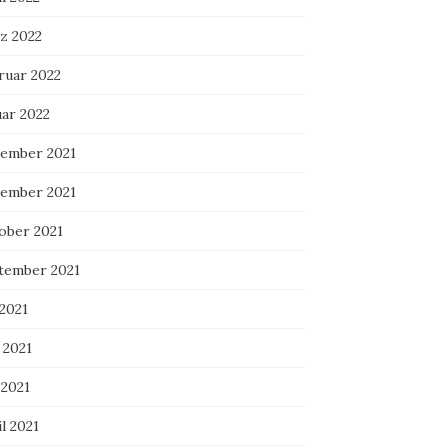
z 2022
ruar 2022
uar 2022
ember 2021
ember 2021
ober 2021
tember 2021
 2021
 2021
 2021
l 2021