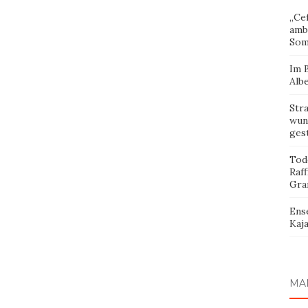
„Cef
amb
Som
Im 
Albe
Str
wund
ges
Tod
Raff
Gra
Ens
Kaja
MA