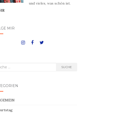
und vieles, was schön ist.
HR
LGE MIR
he
SUCHE
h:
TEGORIEN
LGEMEIN
urtstag