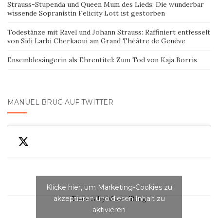
Strauss-Stupenda und Queen Mum des Lieds: Die wunderbar
wissende Sopranistin Felicity Lott ist gestorben
Todestänze mit Ravel und Johann Strauss: Raffiniert entfesselt
von Sidi Larbi Cherkaoui am Grand Théâtre de Genève
Ensemblesängerin als Ehrentitel: Zum Tod von Kaja Borris
MANUEL BRUG AUF TWITTER
Klicke hier, um Marketing-Cookies zu
akzeptieren und diesen Inhalt zu
Tweets by ManuelBrug
aktivieren