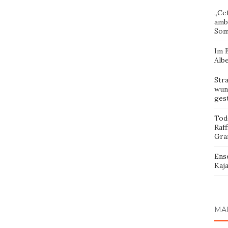
„Cef
amb
Som
Im 
Albe
Str
wund
ges
Tod
Raff
Gra
Ens
Kaja
MA