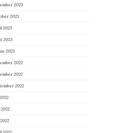
ember 2023
ober 2023
l 2023
z 2023
uar 2023
ember 2022
ember 2022
tember 2022
 2022
 2022
 2022
l 2022