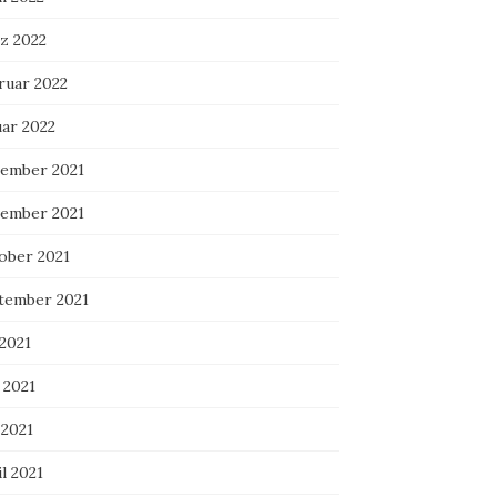
z 2022
ruar 2022
uar 2022
ember 2021
ember 2021
ober 2021
tember 2021
 2021
 2021
 2021
l 2021