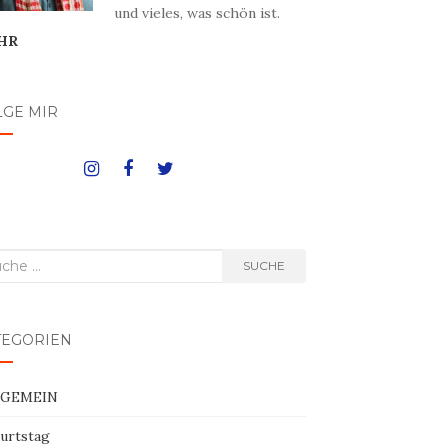
und vieles, was schön ist.
HR
LGE MIR
he
SUCHE
h:
TEGORIEN
LGEMEIN
urtstag