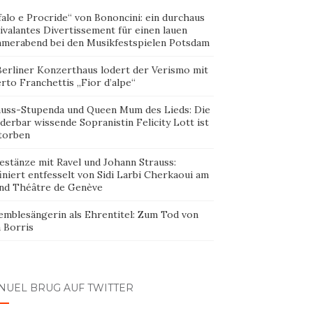
alo e Procride“ von Bononcini: ein durchaus
ivalantes Divertissement für einen lauen
merabend bei den Musikfestspielen Potsdam
Berliner Konzerthaus lodert der Verismo mit
rto Franchettis „Fior d’alpe“
auss-Stupenda und Queen Mum des Lieds: Die
erbar wissende Sopranistin Felicity Lott ist
torben
estänze mit Ravel und Johann Strauss:
iniert entfesselt von Sidi Larbi Cherkaoui am
nd Théâtre de Genève
emblesängerin als Ehrentitel: Zum Tod von
 Borris
NUEL BRUG AUF TWITTER