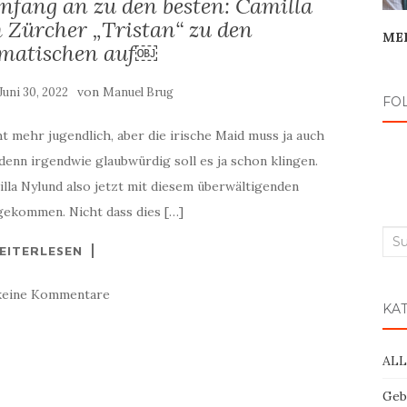
Anfang an zu den besten: Camilla
 Zürcher „Tristan“ zu den
ME
matischen auf￼
von
Juni 30, 2022
Manuel Brug
FO
cht mehr jugendlich, aber die irische Maid muss ja auch
 denn irgendwie glaubwürdig soll es ja schon klingen.
lla Nylund also jetzt mit diesem überwältigenden
ekommen. Nicht dass dies […]
Suc
EITERLESEN
nac
keine Kommentare
KA
AL
Geb