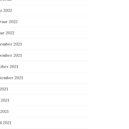
z 2022
ruar 2022
uar 2022
ember 2021
ember 2021
ober 2021
tember 2021
 2021
 2021
 2021
l 2021