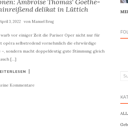
ronen: Ambroise Thomas‘ Goethe-
inreißend delikat in Lüttich
ME
von
April 3, 2022
Manuel Brug
FO
o warb vor einiger Zeit die Pariser Oper nicht nur für
mit opéra selbstredend vornehmlich die ehrwürdige
ue –, sondern macht doppeldeutig gute Stimmung gleich
 auch […]
EITERLESEN
Suc
nac
keine Kommentare
KA
AL
Geb