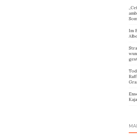
„Cef
amb
Som
Im 
Albe
Str
wund
ges
Tod
Raff
Gra
Ens
Kaja
MA