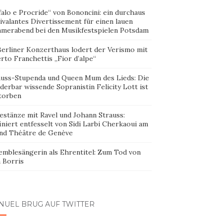
alo e Procride“ von Bononcini: ein durchaus
ivalantes Divertissement für einen lauen
merabend bei den Musikfestspielen Potsdam
Berliner Konzerthaus lodert der Verismo mit
rto Franchettis „Fior d’alpe“
auss-Stupenda und Queen Mum des Lieds: Die
erbar wissende Sopranistin Felicity Lott ist
torben
estänze mit Ravel und Johann Strauss:
iniert entfesselt von Sidi Larbi Cherkaoui am
nd Théâtre de Genève
emblesängerin als Ehrentitel: Zum Tod von
 Borris
NUEL BRUG AUF TWITTER