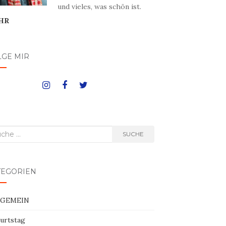
und vieles, was schön ist.
HR
LGE MIR
he
SUCHE
h:
TEGORIEN
LGEMEIN
urtstag