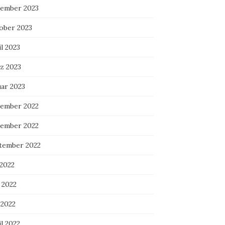
ember 2023
ober 2023
l 2023
z 2023
uar 2023
ember 2022
ember 2022
tember 2022
 2022
 2022
 2022
l 2022