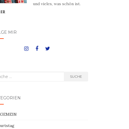
und vieles, was schön ist.
HR
LGE MIR
he
SUCHE
h:
TEGORIEN
LGEMEIN
urtstag