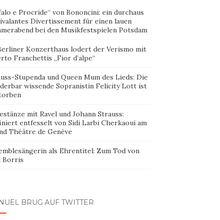
alo e Procride“ von Bononcini: ein durchaus
ivalantes Divertissement für einen lauen
merabend bei den Musikfestspielen Potsdam
Berliner Konzerthaus lodert der Verismo mit
rto Franchettis „Fior d’alpe“
auss-Stupenda und Queen Mum des Lieds: Die
erbar wissende Sopranistin Felicity Lott ist
torben
estänze mit Ravel und Johann Strauss:
iniert entfesselt von Sidi Larbi Cherkaoui am
nd Théâtre de Genève
emblesängerin als Ehrentitel: Zum Tod von
 Borris
NUEL BRUG AUF TWITTER