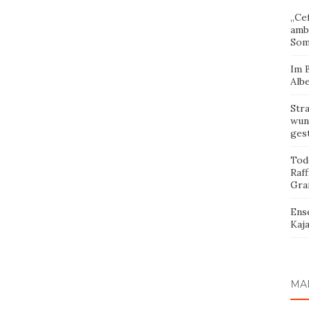
„Cef
amb
Som
Im 
Albe
Str
wund
ges
Tod
Raff
Gra
Ens
Kaja
MA