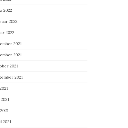
z 2022
ruar 2022
uar 2022
ember 2021
ember 2021
ober 2021
tember 2021
 2021
 2021
 2021
l 2021