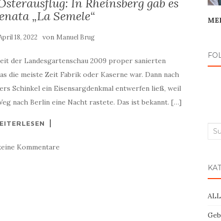
Osterausflug: In Rheinsberg gab es
enata „La Semele“
ME
von
April 18, 2022
Manuel Brug
FO
seit der Landesgartenschau 2009 proper sanierten
s die meiste Zeit Fabrik oder Kaserne war. Dann nach
rs Schinkel ein Eisensargdenkmal entwerfen ließ, weil
eg nach Berlin eine Nacht rastete. Das ist bekannt. […]
EITERLESEN
Suc
nac
keine Kommentare
KA
AL
Geb