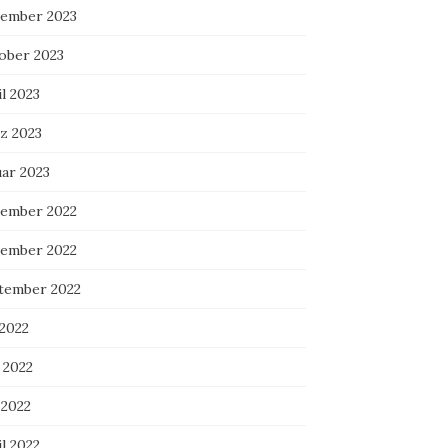
ember 2023
ober 2023
l 2023
z 2023
uar 2023
ember 2022
ember 2022
tember 2022
 2022
 2022
 2022
l 2022