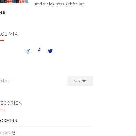
und vieles, was schön ist.
HR
LGE MIR
he
SUCHE
h:
TEGORIEN
LGEMEIN
urtstag