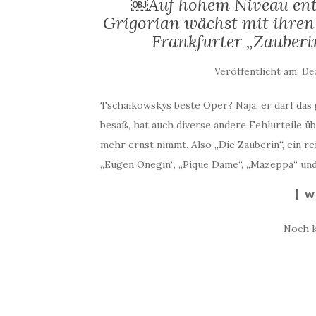
￼Auf hohem Niveau ent
Grigorian wächst mit ihren
Frankfurter „Zauberi
Veröffentlicht am:
Dez
Tschaikowskys beste Oper? Naja, er darf das 
besaß, hat auch diverse andere Fehlurteile ü
mehr ernst nimmt. Also „Die Zauberin“, ein r
„Eugen Onegin“, „Pique Dame“, „Mazeppa“ und 
W
Noch 