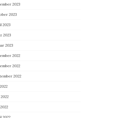
ember 2023
ober 2023
l 2023
z 2023
uar 2023
ember 2022
ember 2022
tember 2022
 2022
 2022
 2022
l 2022