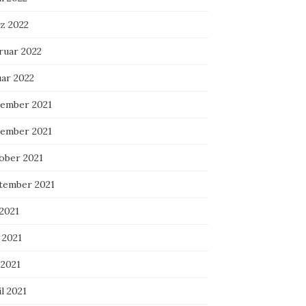
z 2022
ruar 2022
uar 2022
ember 2021
ember 2021
ober 2021
tember 2021
 2021
 2021
 2021
l 2021