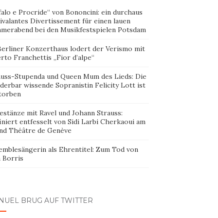
alo e Procride“ von Bononcini: ein durchaus
ivalantes Divertissement für einen lauen
merabend bei den Musikfestspielen Potsdam
Berliner Konzerthaus lodert der Verismo mit
rto Franchettis „Fior d’alpe“
auss-Stupenda und Queen Mum des Lieds: Die
erbar wissende Sopranistin Felicity Lott ist
torben
estänze mit Ravel und Johann Strauss:
iniert entfesselt von Sidi Larbi Cherkaoui am
nd Théâtre de Genève
emblesängerin als Ehrentitel: Zum Tod von
 Borris
NUEL BRUG AUF TWITTER