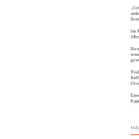
„Cef
amb
Som
Im 
Albe
Str
wund
ges
Tod
Raff
Gra
Ens
Kaja
MA