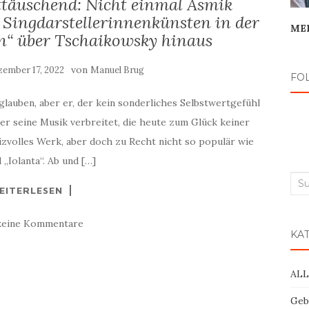
täuschend: Nicht einmal Asmik
 Singdarstellerinnenkünsten in der
ME
n“ über Tschaikowsky hinaus
von
ember 17, 2022
Manuel Brug
FO
glauben, aber er, der kein sonderliches Selbstwertgefühl
ber seine Musik verbreitet, die heute zum Glück keiner
eizvolles Werk, aber doch zu Recht nicht so populär wie
„Iolanta“. Ab und […]
Suc
EITERLESEN
nac
keine Kommentare
KA
AL
Geb