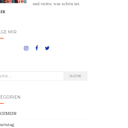
und vieles, was schön ist.
HR
LGE MIR
he
SUCHE
h:
TEGORIEN
LGEMEIN
urtstag