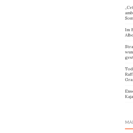
„Cef
amb
Som
Im 
Albe
Str
wund
ges
Tod
Raff
Gra
Ens
Kaja
MA