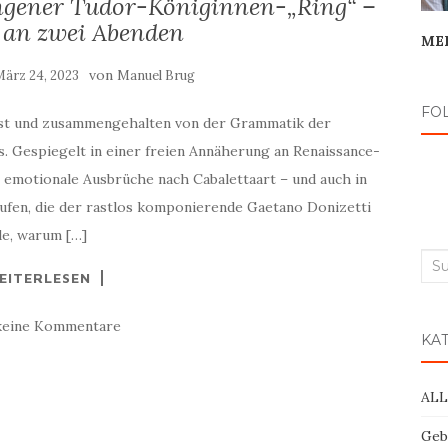
ungener Tudor-Königinnen-„Ring“ –
l an zwei Abenden
ME
von
ärz 24, 2023
Manuel Brug
FO
löst und zusammengehalten von der Grammatik der
. Gespiegelt in einer freien Annäherung an Renaissance-
emotionale Ausbrüche nach Cabalettaart ­– und auch in
tufen, die der rastlos komponierende Gaetano Donizetti
de, warum […]
Suc
EITERLESEN
nac
keine Kommentare
KA
AL
Geb