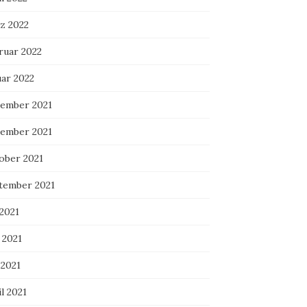
z 2022
ruar 2022
uar 2022
ember 2021
ember 2021
ober 2021
tember 2021
 2021
 2021
 2021
l 2021