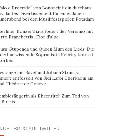
alo e Procride“ von Bononcini: ein durchaus
ivalantes Divertissement für einen lauen
merabend bei den Musikfestspielen Potsdam
Berliner Konzerthaus lodert der Verismo mit
rto Franchettis „Fior d’alpe“
auss-Stupenda und Queen Mum des Lieds: Die
erbar wissende Sopranistin Felicity Lott ist
torben
estänze mit Ravel und Johann Strauss:
iniert entfesselt von Sidi Larbi Cherkaoui am
nd Théâtre de Genève
emblesängerin als Ehrentitel: Zum Tod von
 Borris
NUEL BRUG AUF TWITTER