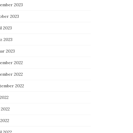
ember 2023
ober 2023
l 2023
z 2023
uar 2023
ember 2022
ember 2022
tember 2022
 2022
 2022
 2022
l 2022