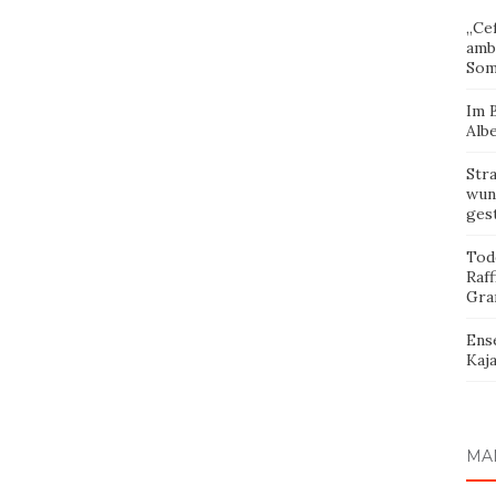
„Cef
amb
Som
Im 
Albe
Str
wund
ges
Tod
Raff
Gra
Ens
Kaja
MA