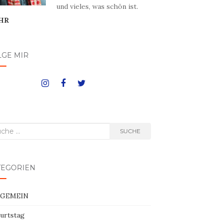
und vieles, was schön ist.
HR
LGE MIR
he
SUCHE
h:
TEGORIEN
LGEMEIN
urtstag