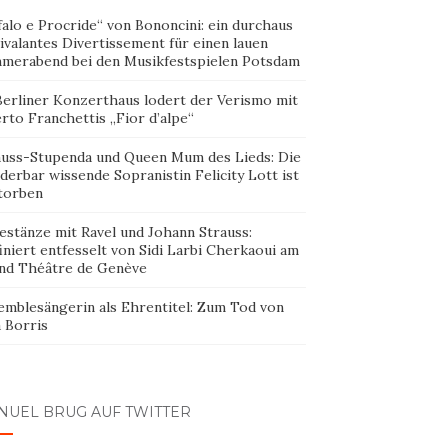
alo e Procride“ von Bononcini: ein durchaus
ivalantes Divertissement für einen lauen
merabend bei den Musikfestspielen Potsdam
Berliner Konzerthaus lodert der Verismo mit
rto Franchettis „Fior d’alpe“
auss-Stupenda und Queen Mum des Lieds: Die
erbar wissende Sopranistin Felicity Lott ist
torben
estänze mit Ravel und Johann Strauss:
iniert entfesselt von Sidi Larbi Cherkaoui am
nd Théâtre de Genève
emblesängerin als Ehrentitel: Zum Tod von
 Borris
NUEL BRUG AUF TWITTER