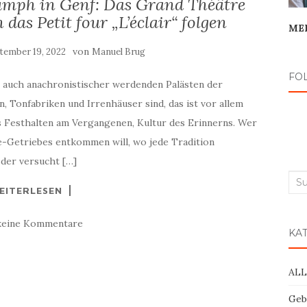
umph in Genf: Das Grand Théâtre
 das Petit four „L’éclair“ folgen
ME
von
tember 19, 2022
Manuel Brug
FO
 auch anachronistischer werdenden Palästen der
, Tonfabriken und Irrenhäuser sind, das ist vor allem
es Festhalten am Vergangenen, Kultur des Erinnerns. Wer
-Getriebes entkommen will, wo jede Tradition
 der versucht […]
Suc
EITERLESEN
nac
keine Kommentare
KA
AL
Geb