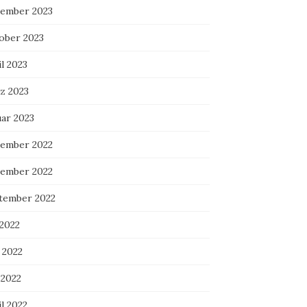
ember 2023
ober 2023
l 2023
z 2023
uar 2023
ember 2022
ember 2022
tember 2022
 2022
 2022
 2022
l 2022