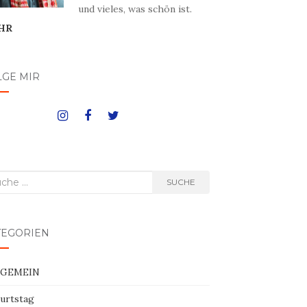
und vieles, was schön ist.
HR
LGE MIR
he
SUCHE
h:
TEGORIEN
LGEMEIN
urtstag