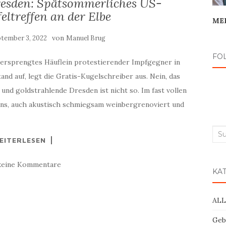
resden: Spätsommerliches US-
eltreffen an der Elbe
ME
von
tember 3, 2022
Manuel Brug
FO
n versprengtes Häuflein protestierender Impfgegner in
and auf, legt die Gratis-Kugelschreiber aus. Nein, das
nd goldstrahlende Dresden ist nicht so. Im fast vollen
tens, auch akustisch schmiegsam weinbergrenoviert und
Suc
EITERLESEN
nac
keine Kommentare
KA
AL
Geb