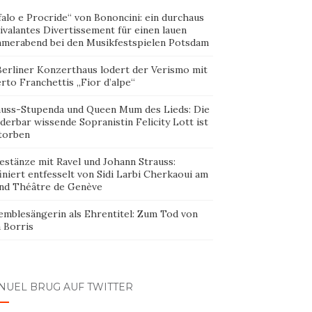
alo e Procride“ von Bononcini: ein durchaus
ivalantes Divertissement für einen lauen
merabend bei den Musikfestspielen Potsdam
Berliner Konzerthaus lodert der Verismo mit
rto Franchettis „Fior d’alpe“
auss-Stupenda und Queen Mum des Lieds: Die
erbar wissende Sopranistin Felicity Lott ist
torben
estänze mit Ravel und Johann Strauss:
iniert entfesselt von Sidi Larbi Cherkaoui am
nd Théâtre de Genève
emblesängerin als Ehrentitel: Zum Tod von
 Borris
NUEL BRUG AUF TWITTER