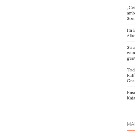
„Cef
amb
Som
Im 
Albe
Str
wund
ges
Tod
Raff
Gra
Ens
Kaja
MA