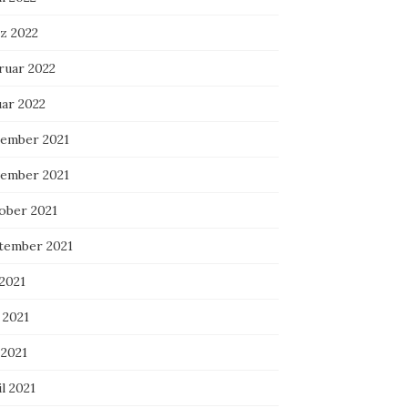
z 2022
ruar 2022
uar 2022
ember 2021
ember 2021
ober 2021
tember 2021
 2021
 2021
 2021
l 2021