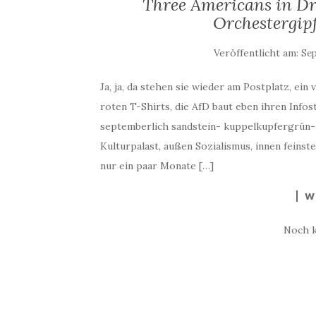
Three Americans in D
Orchestergipf
Veröffentlicht am:
Sep
Ja, ja, da stehen sie wieder am Postplatz, ei
roten T-Shirts, die AfD baut eben ihren Infost
septemberlich sandstein- kuppelkupfergrün- u
Kulturpalast, außen Sozialismus, innen feins
nur ein paar Monate […]
W
Noch 