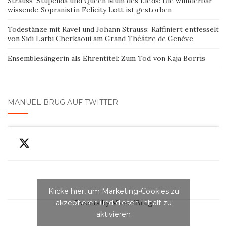
Strauss-Stupenda und Queen Mum des Lieds: Die wunderbar
wissende Sopranistin Felicity Lott ist gestorben
Todestänze mit Ravel und Johann Strauss: Raffiniert entfesselt
von Sidi Larbi Cherkaoui am Grand Théâtre de Genève
Ensemblesängerin als Ehrentitel: Zum Tod von Kaja Borris
MANUEL BRUG AUF TWITTER
Klicke hier, um Marketing-Cookies zu
akzeptieren und diesen Inhalt zu
Tweets by ManuelBrug
aktivieren