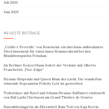
Juli 2020
Juni 2020
NEUESTE BEITRÄGE
„Cefalo e Procride“ von Bononcini: ein durchaus ambivalantes
Divertissement für einen lauen Sommerabend bei den
Musikfestspielen Potsdam
Im Berliner Konzerthaus lodert der Verismo mit Alberto
Franchettis „Fior d’alpe“
Strauss-Stupenda und Queen Mum des Lieds: Die wunderbar
wissende Sopranistin Felicity Lott ist gestorben
Todestänze mit Ravel und Johann Strauss: Raffiniert entfesselt
von Sidi Larbi Cherkaoui am Grand Théâtre de Genève
Ensemblesängerin als Ehrentitel: Zum Tod von Kaja Borris