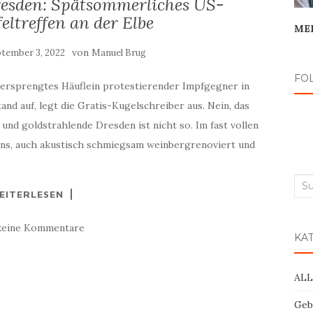
resden: Spätsommerliches US-
eltreffen an der Elbe
ME
von
tember 3, 2022
Manuel Brug
FO
n versprengtes Häuflein protestierender Impfgegner in
and auf, legt die Gratis-Kugelschreiber aus. Nein, das
nd goldstrahlende Dresden ist nicht so. Im fast vollen
tens, auch akustisch schmiegsam weinbergrenoviert und
Suc
EITERLESEN
nac
keine Kommentare
KA
AL
Geb