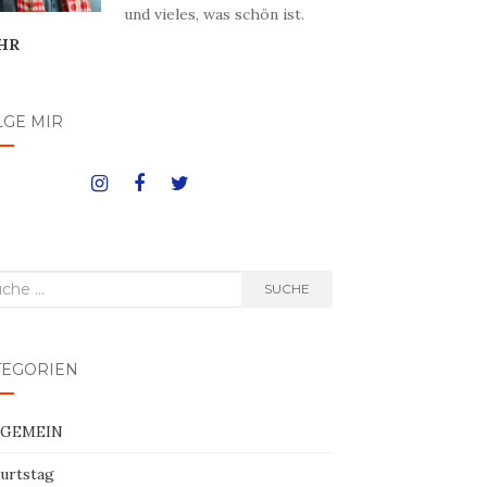
und vieles, was schön ist.
HR
LGE MIR
he
SUCHE
h:
TEGORIEN
LGEMEIN
urtstag