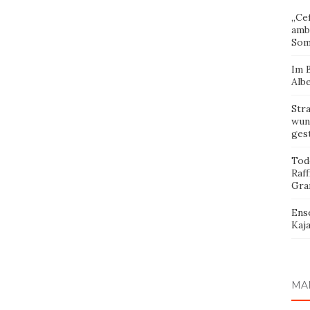
„Cef
amb
Som
Im 
Albe
Str
wund
ges
Tod
Raff
Gra
Ens
Kaja
MA