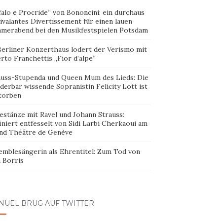
alo e Procride“ von Bononcini: ein durchaus
ivalantes Divertissement für einen lauen
merabend bei den Musikfestspielen Potsdam
Berliner Konzerthaus lodert der Verismo mit
rto Franchettis „Fior d’alpe“
auss-Stupenda und Queen Mum des Lieds: Die
erbar wissende Sopranistin Felicity Lott ist
torben
estänze mit Ravel und Johann Strauss:
iniert entfesselt von Sidi Larbi Cherkaoui am
nd Théâtre de Genève
emblesängerin als Ehrentitel: Zum Tod von
 Borris
NUEL BRUG AUF TWITTER