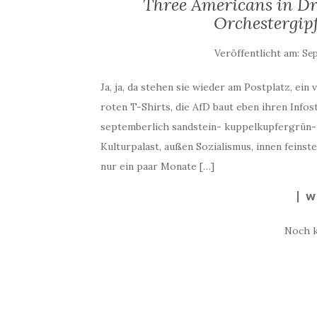
Three Americans in D
Orchestergipf
Veröffentlicht am:
Sep
Ja, ja, da stehen sie wieder am Postplatz, ei
roten T-Shirts, die AfD baut eben ihren Infost
septemberlich sandstein- kuppelkupfergrün- u
Kulturpalast, außen Sozialismus, innen feins
nur ein paar Monate […]
W
Noch 