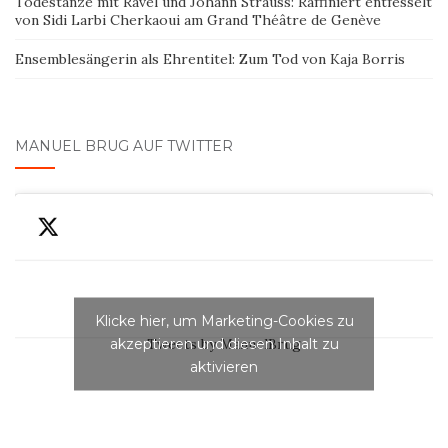
Todestänze mit Ravel und Johann Strauss: Raffiniert entfesselt
von Sidi Larbi Cherkaoui am Grand Théâtre de Genève
Ensemblesängerin als Ehrentitel: Zum Tod von Kaja Borris
MANUEL BRUG AUF TWITTER
Klicke hier, um Marketing-Cookies zu
akzeptieren und diesen Inhalt zu
Tweets by ManuelBrug
aktivieren