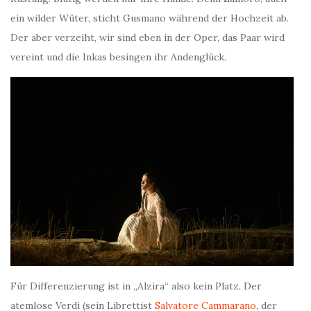
ein wilder Wüter, sticht Gusmano während der Hochzeit ab.
Der aber verzeiht, wir sind eben in der Oper, das Paar wird
vereint und die Inkas besingen ihr Andenglück.
Für Differenzierung ist in „Alzira“ also kein Platz. Der
atemlose Verdi (sein Librettist
Salvatore Cammarano
, der