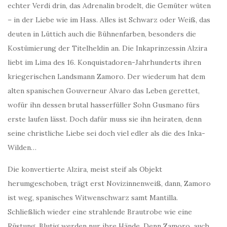
echter Verdi drin, das Adrenalin brodelt, die Gemüter wüten
– in der Liebe wie im Hass. Alles ist Schwarz oder Weiß, das
deuten in Lüttich auch die Bühnenfarben, besonders die
Kostümierung der Titelheldin an. Die Inkaprinzessin Alzira
liebt im Lima des 16. Konquistadoren-Jahrhunderts ihren
kriegerischen Landsmann Zamoro. Der wiederum hat dem
alten spanischen Gouverneur Alvaro das Leben gerettet,
wofür ihn dessen brutal hasserfüller Sohn Gusmano fürs
erste laufen lässt. Doch dafür muss sie ihn heiraten, denn
seine christliche Liebe sei doch viel edler als die des Inka-
Wilden…
Die konvertierte Alzira, meist steif als Objekt
herumgeschoben, trägt erst Novizinnenweiß, dann, Zamoro
ist weg, spanisches Witwenschwarz samt Mantilla.
Schließlich wieder eine strahlende Brautrobe wie eine
Rüstung. Blutig werden nur ihre Hände. Denn Zamoro, auch