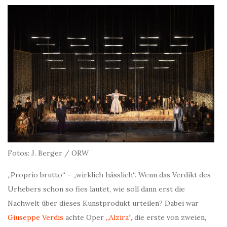
Fotos: J. Berger / ORW
„Proprio brutto“ – „wirklich hässlich“. Wenn das Verdikt des
Urhebers schon so fies lautet, wie soll dann erst die
Nachwelt über dieses Kunstprodukt urteilen? Dabei war
Giuseppe Verdis
achte Oper
„Alzira“
, die erste von zweien,