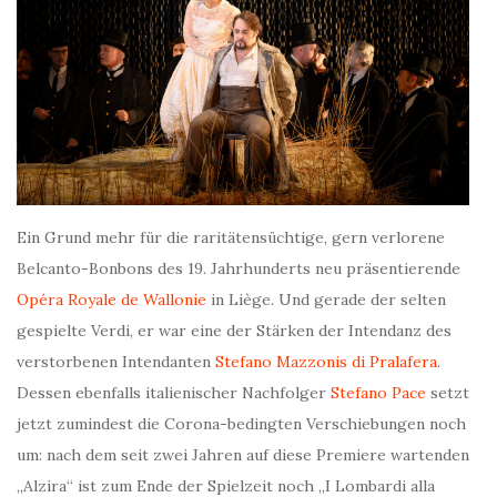
Ein Grund mehr für die raritätensüchtige, gern verlorene
Belcanto-Bonbons des 19. Jahrhunderts neu präsentierende
Opéra Royale de Wallonie
in Liège. Und gerade der selten
gespielte Verdi, er war eine der Stärken der Intendanz des
verstorbenen Intendanten
Stefano Mazzonis di Pralafera
.
Dessen ebenfalls italienischer Nachfolger
Stefano Pace
setzt
jetzt zumindest die Corona-bedingten Verschiebungen noch
um: nach dem seit zwei Jahren auf diese Premiere wartenden
„Alzira“ ist zum Ende der Spielzeit noch „I Lombardi alla