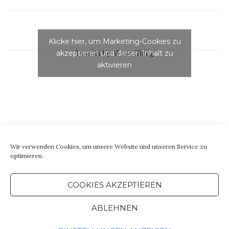
Klicke hier, um Marketing-Cookies zu
akzeptieren und diesen Inhalt zu
Tweets by ManuelBrug
aktivieren
Wir verwenden Cookies, um unsere Website und unseren Service zu
optimieren.
COOKIES AKZEPTIEREN
ABLEHNEN
IMPRESSUM & DATENSCHUTZ Theme von
Colorlib
Powered by
WordPress